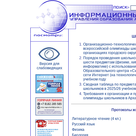
Ш
Организационно-технологичес
всероссийской олимпиады шк
организациях городского окру
Порядок проведения школьног
шести предметам (физике, хи
Версия для
информатике) с использован
слабовидящих
Образовательного центра «С
сети Интернет (на технологи
учебном году
Сводная таблица по предмет
школьников в 2025/26 учебном
Требования к организации и 
олимпиады школьников в Архан
Протоколы ж
Литературное чтение (4 кл.)
Русский язык
Физика
Биология